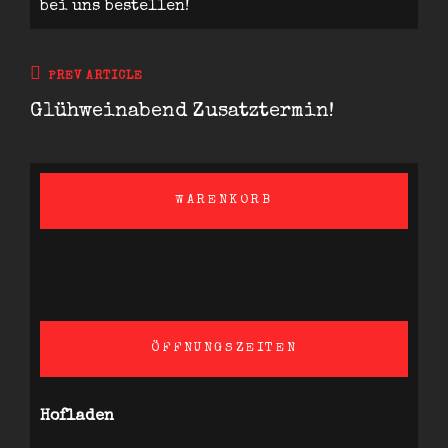
bei uns bestellen
!
Beitragsnavigation
Previous
PREV ARTICLE
Post
Glühweinabend Zusatztermin!
WARENKORB
ÖFFNUNGSZEITEN
Hofladen