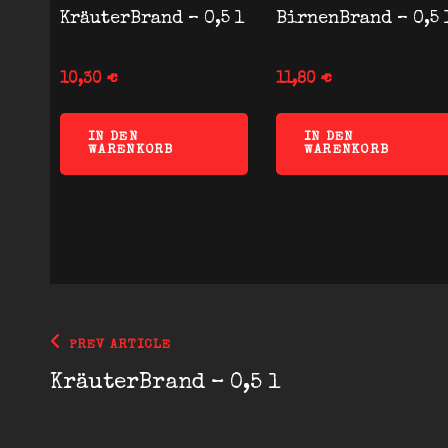
KräuterBrand – 0,5 l
BirnenBrand – 0,5 
10,30
€
11,80
€
IN DEN
IN DEN
WARENKORB
WARENKORB
Beitragsnavigation
Previous
PREV ARTICLE
Post
KräuterBrand – 0,5 l