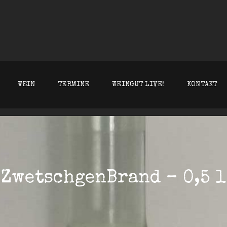
UT KLEIN WESTHOFEN
WEIN
TERMINE
WEINGUT LIVE!
KONTAKT
ZwetschgenBrand – 0,5 l