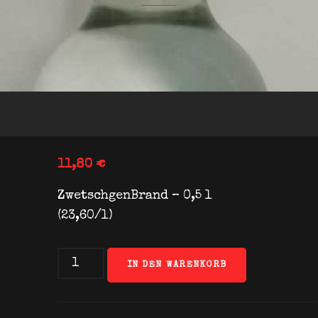
11,80
€
ZwetschgenBrand – 0,5 l
(23,60/l)
ZwetschgenBrand
IN DEN WARENKORB
–
0,5
l