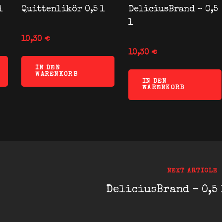
l
Quittenlikör 0,5 l
DeliciusBrand – 0,5
l
10,30
€
10,30
€
IN DEN
WARENKORB
IN DEN
WARENKORB
Next
NEXT ARTICLE
Post
DeliciusBrand – 0,5 