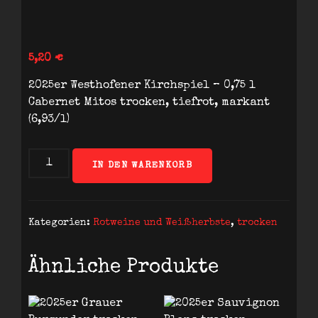
5,20
€
2025er Westhofener Kirchspiel – 0,75 l
Cabernet Mitos trocken, tiefrot, markant
(6,93/l)
2025er
IN DEN WARENKORB
Cabernet
Mitos
Menge
Kategorien:
Rotweine und Weißherbste
,
trocken
Ähnliche Produkte