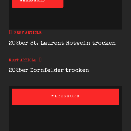
WARENKORB
Beitragsnavigation
Previous
PREV ARTICLE
Post
2025er St. Laurent Rotwein trocken
Next
NEXT ARTICLE
Post
2025er Dornfelder trocken
WARENKORB