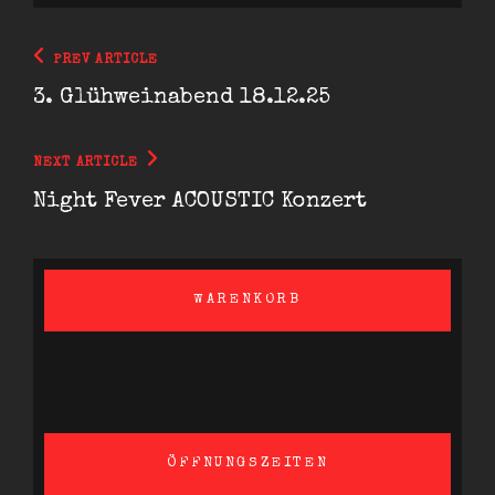
Beitragsnavigation
Previous
PREV ARTICLE
Post
3. Glühweinabend 18.12.25
Next
NEXT ARTICLE
Post
Night Fever ACOUSTIC Konzert
WARENKORB
ÖFFNUNGSZEITEN