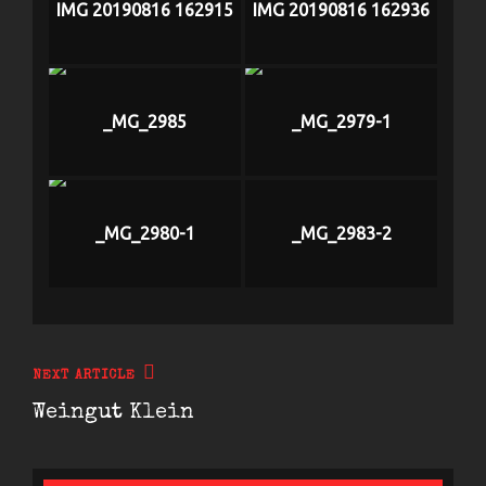
IMG 20190816 162915
IMG 20190816 162936
_MG_2985
_MG_2979-1
_MG_2980-1
_MG_2983-2
Beitragsnavigation
Next
NEXT ARTICLE
Post
Weingut Klein